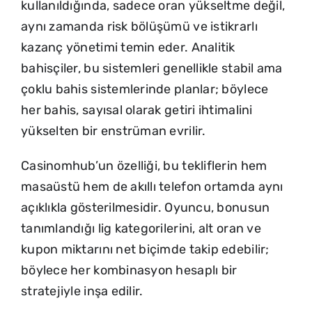
kullanıldığında, sadece oran yükseltme değil,
aynı zamanda risk bölüşümü ve istikrarlı
kazanç yönetimi temin eder. Analitik
bahisçiler, bu sistemleri genellikle stabil ama
çoklu bahis sistemlerinde planlar; böylece
her bahis, sayısal olarak getiri ihtimalini
yükselten bir enstrüman evrilir.
Casinomhub’un özelliği, bu tekliflerin hem
masaüstü hem de akıllı telefon ortamda aynı
açıklıkla gösterilmesidir. Oyuncu, bonusun
tanımlandığı lig kategorilerini, alt oran ve
kupon miktarını net biçimde takip edebilir;
böylece her kombinasyon hesaplı bir
stratejiyle inşa edilir.