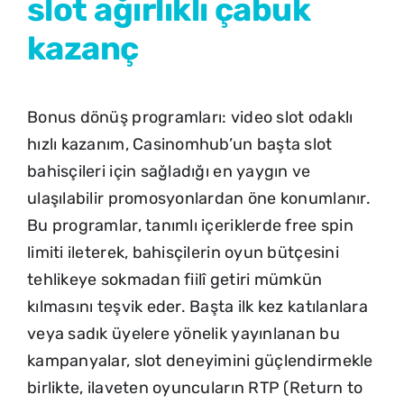
slot ağırlıklı çabuk
kazanç
Bonus dönüş programları: video slot odaklı
hızlı kazanım, Casinomhub’un başta slot
bahisçileri için sağladığı en yaygın ve
ulaşılabilir promosyonlardan öne konumlanır.
Bu programlar, tanımlı içeriklerde free spin
limiti ileterek, bahisçilerin oyun bütçesini
tehlikeye sokmadan fiilî getiri mümkün
kılmasını teşvik eder. Başta ilk kez katılanlara
veya sadık üyelere yönelik yayınlanan bu
kampanyalar, slot deneyimini güçlendirmekle
birlikte, ilaveten oyuncuların RTP (Return to