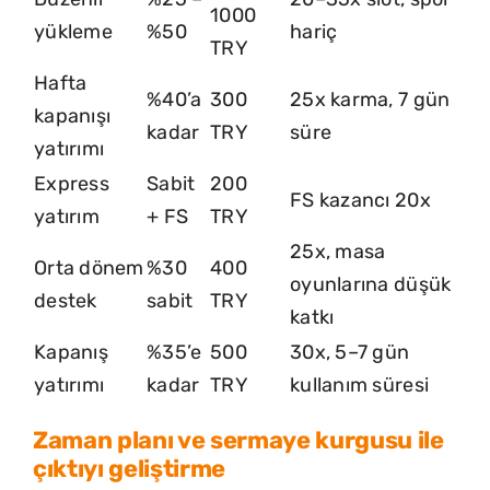
1000
yükleme
%50
hariç
TRY
Hafta
%40’a
300
25x karma, 7 gün
kapanışı
kadar
TRY
süre
yatırımı
Express
Sabit
200
FS kazancı 20x
yatırım
+ FS
TRY
25x, masa
Orta dönem
%30
400
oyunlarına düşük
destek
sabit
TRY
katkı
Kapanış
%35’e
500
30x, 5–7 gün
yatırımı
kadar
TRY
kullanım süresi
Zaman planı ve sermaye kurgusu ile
çıktıyı geliştirme