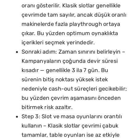
oranı gösterilir. Klasik slotlar genellikle
çevrimde tam sayılır, ancak düşük oranlı
makinelerde fazla playthrough ortaya
çıkar. Bu yüzden optimum oynaklıkta
içerikleri seçmek yerindedir.
Sonraki adım: Zaman sınırını belirleyin –
Kampanyaların çoğunda devir süresi
kısadır — genellikle 3 ila 7 gün. Bu
sürenin bitiş noktası yüksek istek
nedeniyle cash-out süreçleri gecikebilir;
bu yüzden çevrim aşamasını önceden
bitirmek risk azaltır.
Step 3: Slot ve masa oyunlarını orantılı
kullanın – Klasik slotlar çevrimi çabuk
tamamlar, table oyunları ise az etkiyle