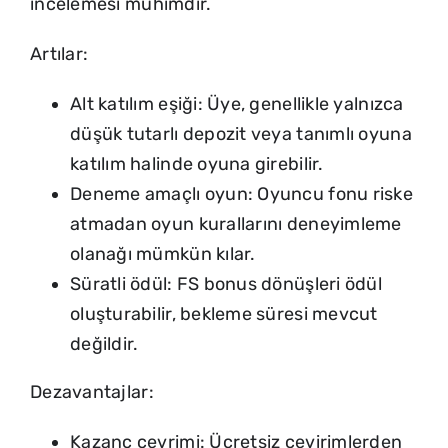
incelemesi mühimdir.
Artılar:
Alt katılım eşiği: Üye, genellikle yalnızca
düşük tutarlı depozit veya tanımlı oyuna
katılım halinde oyuna girebilir.
Deneme amaçlı oyun: Oyuncu fonu riske
atmadan oyun kurallarını deneyimleme
olanağı mümkün kılar.
Süratli ödül: FS bonus dönüşleri ödül
oluşturabilir, bekleme süresi mevcut
değildir.
Dezavantajlar:
Kazanç çevrimi: Ücretsiz çevirimlerden