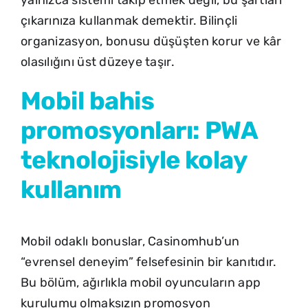
çıkarınıza kullanmak demektir. Bilinçli
organizasyon, bonusu düşüşten korur ve kâr
olasılığını üst düzeye taşır.
Mobil bahis
promosyonları: PWA
teknolojisiyle kolay
kullanım
Mobil odaklı bonuslar, Casinomhub’un
“evrensel deneyim” felsefesinin bir kanıtıdır.
Bu bölüm, ağırlıkla mobil oyuncuların app
kurulumu olmaksızın promosyon