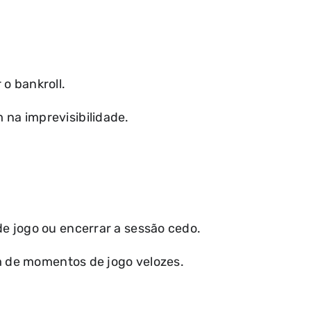
o bankroll.
na imprevisibilidade.
de jogo ou encerrar a sessão cedo.
m de momentos de jogo velozes.