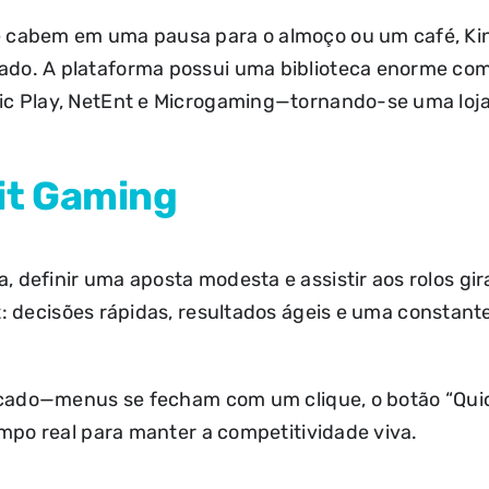
 cabem em uma pausa para o almoço ou um café, Kin
do. A plataforma possui uma biblioteca enorme com 
ic Play, NetEnt e Microgaming—tornando-se uma loj
Hit Gaming
 definir uma aposta modesta e assistir aos rolos g
t: decisões rápidas, resultados ágeis e uma constan
ficado—menus se fecham com um clique, o botão “Qui
empo real para manter a competitividade viva.