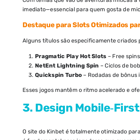
Com temas que vão de aventuras míticas a vi
imediato—essencial para quem gosta de mi
Destaque para Slots Otimizados pa
Alguns títulos são especificamente criados 
Pragmatic Play Hot Slots
– Free spins
NetEnt Lightning Spin
– Ciclos de bo
Quickspin Turbo
– Rodadas de bônus 
Esses jogos mantêm o ritmo acelerado e ofe
3. Design Mobile‑Fir
O site do Kinbet é totalmente otimizado pa