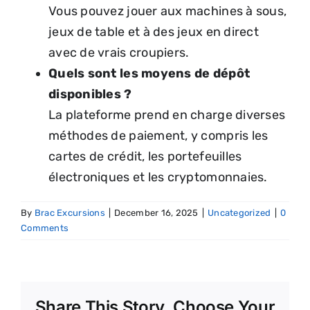
Vous pouvez jouer aux machines à sous,
jeux de table et à des jeux en direct
avec de vrais croupiers.
Quels sont les moyens de dépôt
disponibles ?
La plateforme prend en charge diverses
méthodes de paiement, y compris les
cartes de crédit, les portefeuilles
électroniques et les cryptomonnaies.
By
Brac Excursions
|
December 16, 2025
|
Uncategorized
|
0
Comments
Share This Story, Choose Your