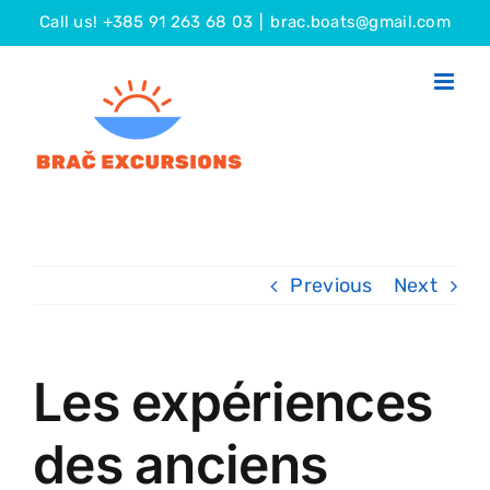
Skip
Call us! +385 91 263 68 03
|
brac.boats@gmail.com
to
content
Previous
Next
Les expériences
des anciens