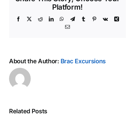
Platform!
Facebook
X
Reddit
LinkedIn
WhatsApp
Telegram
Tumblr
Pinterest
Vk
Xing
Email
About the Author:
Brac Excursions
Aufregende
Möglichkeiten
Majestic
Related Posts
von
journeys
kreativer
await
Musik
with