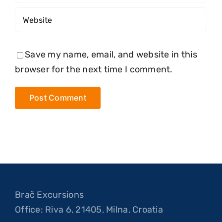
Save my name, email, and website in this
browser for the next time I comment.
Brač Excursions
Office: Riva 6, 21405, Milna, Croatia