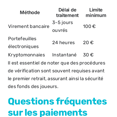
Délai de
Limite
Méthode
traitement
minimum
3-5 jours
Virement bancaire
100 €
ouvrés
Portefeuilles
24 heures
20 €
électroniques
Kryptomonnaies
Instantané
30 €
Il est essentiel de noter que des procédures
de vérification sont souvent requises avant
le premier retrait, assurant ainsi la sécurité
des fonds des joueurs.
Questions fréquentes
sur les paiements