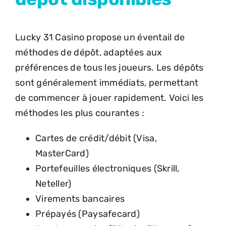
Lucky 31 Casino propose un éventail de
méthodes de dépôt, adaptées aux
préférences de tous les joueurs. Les dépôts
sont généralement immédiats, permettant
de commencer à jouer rapidement. Voici les
méthodes les plus courantes :
Cartes de crédit/débit (Visa,
MasterCard)
Portefeuilles électroniques (Skrill,
Neteller)
Virements bancaires
Prépayés (Paysafecard)