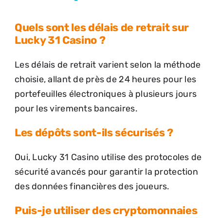
Quels sont les délais de retrait sur
Lucky 31 Casino ?
Les délais de retrait varient selon la méthode
choisie, allant de près de 24 heures pour les
portefeuilles électroniques à plusieurs jours
pour les virements bancaires.
Les dépôts sont-ils sécurisés ?
Oui, Lucky 31 Casino utilise des protocoles de
sécurité avancés pour garantir la protection
des données financières des joueurs.
Puis-je utiliser des cryptomonnaies