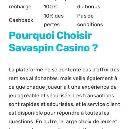
recharge
100 €
du bonus
10% des
Pas de
Cashback
pertes
conditions
Pourquoi Choisir
Savaspin Casino ?
La plateforme ne se contente pas d’offrir des
remises alléchantes, mais veille également à
ce que chaque joueur ait une expérience de
jeu agréable et sécurisée. Les transactions
sont rapides et sécurisées, et le service client
est disponible pour répondre à toutes les
questions. En outre, le large choix de jeux et