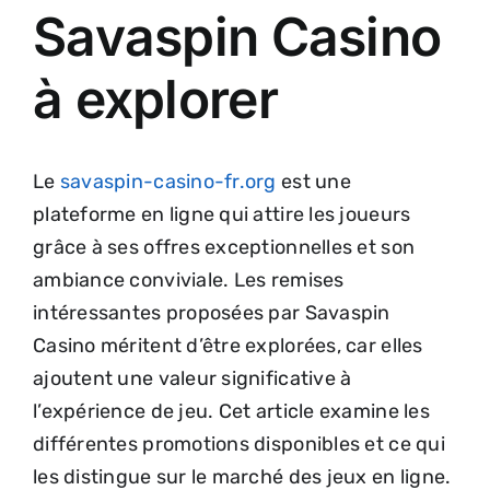
Savaspin Casino
à explorer
Le
savaspin-casino-fr.org
est une
plateforme en ligne qui attire les joueurs
grâce à ses offres exceptionnelles et son
ambiance conviviale. Les remises
intéressantes proposées par Savaspin
Casino méritent d’être explorées, car elles
ajoutent une valeur significative à
l’expérience de jeu. Cet article examine les
différentes promotions disponibles et ce qui
les distingue sur le marché des jeux en ligne.