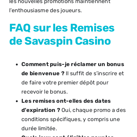
les nouvelles promotions maintiennent
l’enthousiasme des joueurs.
FAQ sur les Remises
de Savaspin Casino
Comment puis-je réclamer un bonus
de bienvenue ?
Il suffit de s’inscrire et
de faire votre premier dépôt pour
recevoir le bonus.
Les remises ont-elles des dates
d’expiration ?
Oui, chaque promo a des
conditions spécifiques, y compris une
durée limitée.