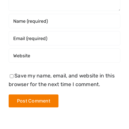
Save my name, email, and website in this
browser for the next time I comment.