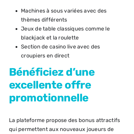
Machines à sous variées avec des
thèmes différents
Jeux de table classiques comme le
blackjack et la roulette
Section de casino live avec des
croupiers en direct
Bénéficiez d’une
excellente offre
promotionnelle
La plateforme propose des bonus attractifs
qui permettent aux nouveaux joueurs de