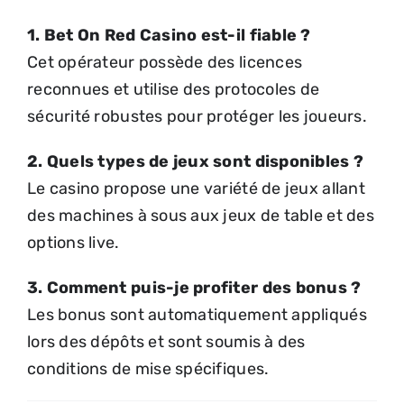
1. Bet On Red Casino est-il fiable ?
Cet opérateur possède des licences
reconnues et utilise des protocoles de
sécurité robustes pour protéger les joueurs.
2. Quels types de jeux sont disponibles ?
Le casino propose une variété de jeux allant
des machines à sous aux jeux de table et des
options live.
3. Comment puis-je profiter des bonus ?
Les bonus sont automatiquement appliqués
lors des dépôts et sont soumis à des
conditions de mise spécifiques.