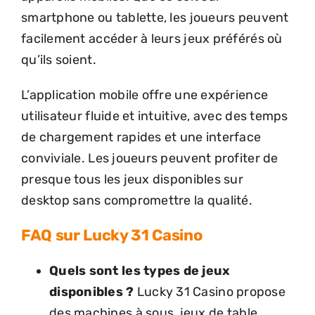
smartphone ou tablette, les joueurs peuvent
facilement accéder à leurs jeux préférés où
qu’ils soient.
L’application mobile offre une expérience
utilisateur fluide et intuitive, avec des temps
de chargement rapides et une interface
conviviale. Les joueurs peuvent profiter de
presque tous les jeux disponibles sur
desktop sans compromettre la qualité.
FAQ sur Lucky 31 Casino
Quels sont les types de jeux
disponibles ?
Lucky 31 Casino propose
des machines à sous, jeux de table,