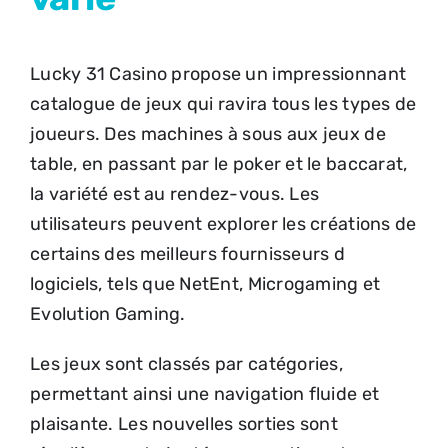
Lucky 31 Casino propose un impressionnant
catalogue de jeux qui ravira tous les types de
joueurs. Des machines à sous aux jeux de
table, en passant par le poker et le baccarat,
la variété est au rendez-vous. Les
utilisateurs peuvent explorer les créations de
certains des meilleurs fournisseurs d
logiciels, tels que NetEnt, Microgaming et
Evolution Gaming.
Les jeux sont classés par catégories,
permettant ainsi une navigation fluide et
plaisante. Les nouvelles sorties sont