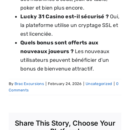
poker et bien plus encore.
Lucky 31 Casino est-il sécurisé ?
Oui,
la plateforme utilise un cryptage SSL et
est licenciée.
Quels bonus sont offerts aux
nouveaux joueurs ?
Les nouveaux
utilisateurs peuvent bénéficier d’un
bonus de bienvenue attractif.
By
Brac Excursions
|
February 24, 2026
|
Uncategorized
|
0
Comments
Share This Story, Choose Your