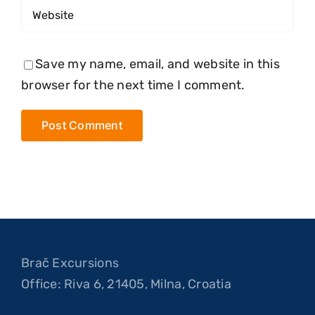
Save my name, email, and website in this
browser for the next time I comment.
Brač Excursions
Office: Riva 6, 21405, Milna, Croatia