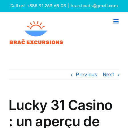
Skip
Call us! +385 91 263 68 03
|
brac.boats@gmail.com
to
content
Previous
Next
Lucky 31 Casino
: un aperçu de