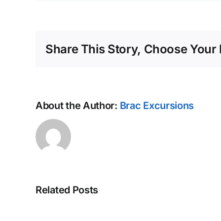
Share This Story, Choose Your 
About the Author:
Brac Excursions
Experiența
unică
Related Posts
de
joc