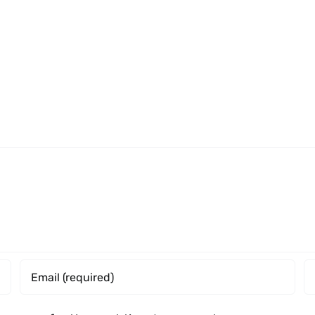
over
notáv
thor
de
fortune
thor
casino
fortu
mogelijkheden
na
en
cultu
bonusaanbiedingen
mode
e
ances