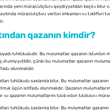
ında yeni müraciətçilərə qeydiyyatdan keçirə bilər v
saytında müraciətçilərə verilən imkanları və təklifləri
r.
tından qazanın kimdir?
oyadı təhlükədədir. Bu məlumatlar qazanın istənilən 
q əhəmiyyətlidir, çünki bu məlumatlar qazanın məluma
ifadə olunmalıdır.
arı təhlükədə saxlanıla bilər. Bu məlumatlar qazanın
 etmək üçün istifadə olunmalıdır. Qazanın məlumatların
və qazanın məlumatlarını tələb edən tələbələrə mürac
arı təhlükədə saxlanıla bilər. Bu məlumatlar qazanın