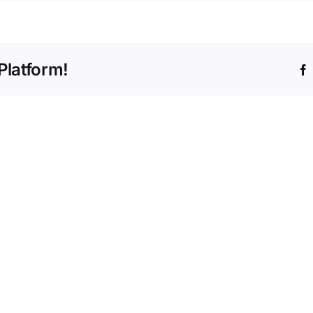
Platform!
Análi
profu
e
Uitgebreide
a
informatie
influê