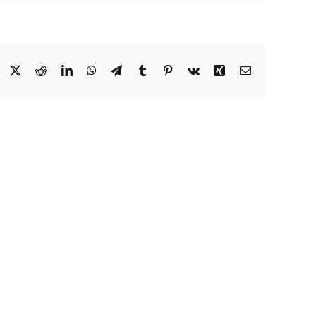
Facebook
X
Reddit
LinkedIn
WhatsApp
Telegram
Tumblr
Pinterest
Vk
Xing
Email
se
nda
Extraordinara
șansă
la
ncia