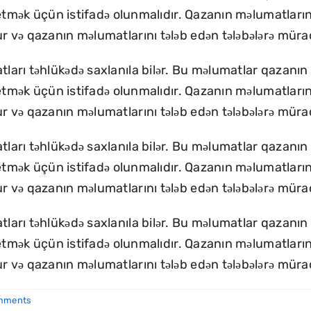
 etmək üçün istifadə olunmalıdır. Qazanın məlumatların
və qazanın məlumatlarını tələb edən tələbələrə mürac
arı təhlükədə saxlanıla bilər. Bu məlumatlar qazanın
 etmək üçün istifadə olunmalıdır. Qazanın məlumatların
və qazanın məlumatlarını tələb edən tələbələrə mürac
arı təhlükədə saxlanıla bilər. Bu məlumatlar qazanın
 etmək üçün istifadə olunmalıdır. Qazanın məlumatların
və qazanın məlumatlarını tələb edən tələbələrə mürac
arı təhlükədə saxlanıla bilər. Bu məlumatlar qazanın
 etmək üçün istifadə olunmalıdır. Qazanın məlumatların
və qazanın məlumatlarını tələb edən tələbələrə mürac
mments