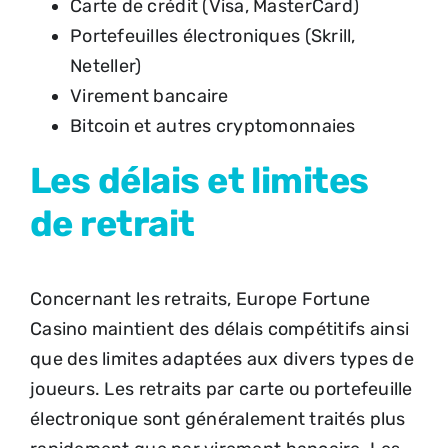
Carte de crédit (Visa, MasterCard)
Portefeuilles électroniques (Skrill,
Neteller)
Virement bancaire
Bitcoin et autres cryptomonnaies
Les délais et limites
de retrait
Concernant les retraits, Europe Fortune
Casino maintient des délais compétitifs ainsi
que des limites adaptées aux divers types de
joueurs. Les retraits par carte ou portefeuille
électronique sont généralement traités plus