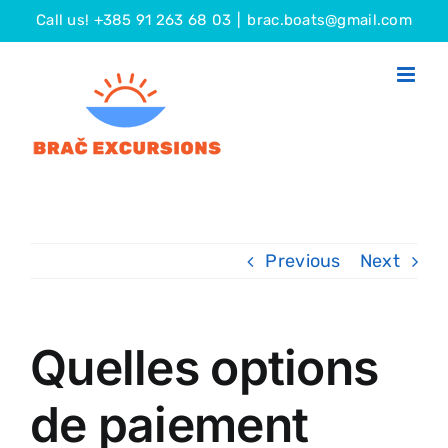
Skip
Call us! +385 91 263 68 03
|
brac.boats@gmail.com
to
content
Previous
Next
Quelles options
de paiement