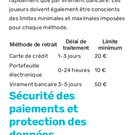
rapidement que par virement bancaire. Les
joueurs doivent également être conscients
des limites minimales et maximales imposées
pour chaque méthode.
Délai de
Limite
Méthode de retrait
traitement
minimum
Carte de crédit
1-3 jours
20 €
Portefeuille
0-24 heures
10 €
électronique
Virement bancaire
3-5 jours
50 €
Sécurité des
paiements et
protection des
données