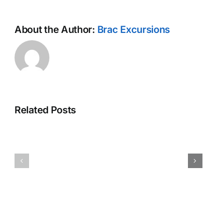
About the Author:
Brac Excursions
Experiența
unică
Related Posts
de
Uitgebrei
joc
informatie
oferită
over
de
thor
platforma
fortune
thor
casino
fortune
mogelijk
online
en