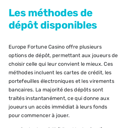
Les méthodes de
dépôt disponibles
Europe Fortune Casino offre plusieurs
options de dépôt, permettant aux joueurs de
choisir celle qui leur convient le mieux. Ces
méthodes incluent les cartes de crédit, les
portefeuilles électroniques et les virements
bancaires. La majorité des dépôts sont
traités instantanément, ce qui donne aux
joueurs un accès immédiat à leurs fonds
pour commencer à jouer.