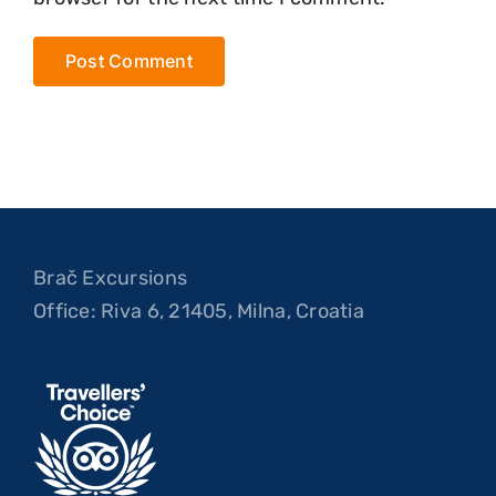
Brač Excursions
Office: Riva 6, 21405, Milna, Croatia