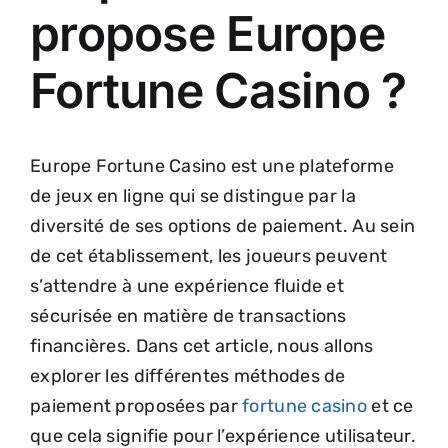
propose Europe
Fortune Casino ?
Europe Fortune Casino est une plateforme
de jeux en ligne qui se distingue par la
diversité de ses options de paiement. Au sein
de cet établissement, les joueurs peuvent
s’attendre à une expérience fluide et
sécurisée en matière de transactions
financières. Dans cet article, nous allons
explorer les différentes méthodes de
paiement proposées par
fortune casino
et ce
que cela signifie pour l’expérience utilisateur.