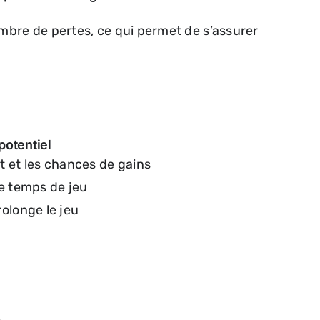
mbre de pertes, ce qui permet de s’assurer
potentiel
et les chances de gains
le temps de jeu
rolonge le jeu