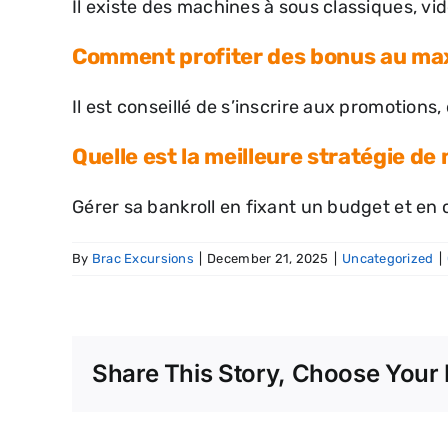
Il existe des machines à sous classiques, vi
Comment profiter des bonus au m
Il est conseillé de s’inscrire aux promotions,
Quelle est la meilleure stratégie de 
Gérer sa bankroll en fixant un budget et en
By
Brac Excursions
|
December 21, 2025
|
Uncategorized
|
Share This Story, Choose Your 