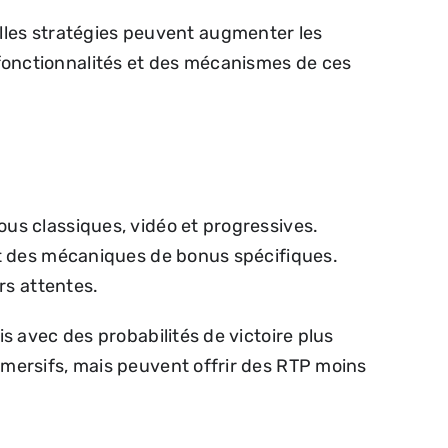
elles stratégies peuvent augmenter les
fonctionnalités et des mécanismes de ces
us classiques, vidéo et progressives.
et des mécaniques de bonus spécifiques.
rs attentes.
s avec des probabilités de victoire plus
mersifs, mais peuvent offrir des RTP moins