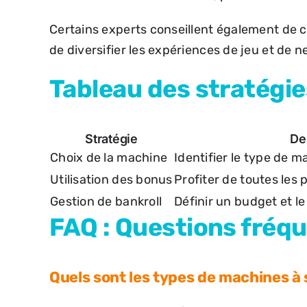
Certains experts conseillent également de c
de diversifier les expériences de jeu et de 
Tableau des stratégie
Stratégie
De
Choix de la machine
Identifier le type de 
Utilisation des bonus
Profiter de toutes les
Gestion de bankroll
Définir un budget et l
FAQ : Questions fréq
Quels sont les types de machines à 