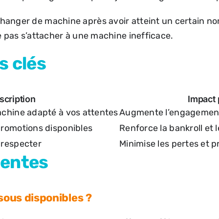
hanger de machine après avoir atteint un certain no
ne pas s’attacher à une machine inefficace.
s clés
scription
Impact 
machine adapté à vos attentes
Augmente l’engagement 
 promotions disponibles
Renforce la bankroll et 
e respecter
Minimise les pertes et p
uentes
sous disponibles ?