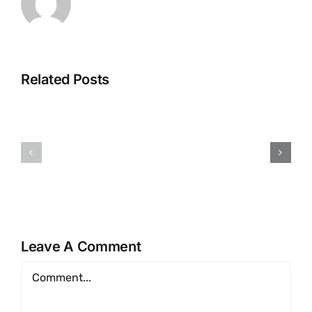
Experiența
unică
Related Posts
de
Uitgebrei
joc
informatie
oferită
over
de
thor
platforma
fortune
thor
casino
fortune
mogelijk
online
en
casino
bonusaan
Leave A Comment
inspiră
Comment
încredere