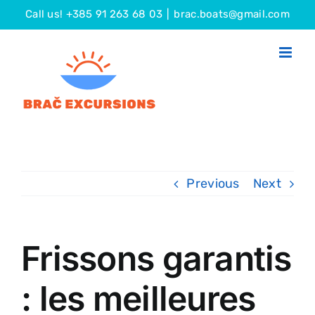
Skip
Call us! +385 91 263 68 03
|
brac.boats@gmail.com
to
content
Previous
Next
Frissons garantis
: les meilleures