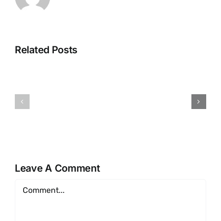
Αξιοποίη
σύγχρον
Related Posts
Spannende
λύσεων
Gewinnchancen
με
mit
το
https://nv-
https://sp
casino1.at
lander.co
für
για
risikofreies
ψηφιακή
Casino-
επιτυχία
Vergnügen
Leave A Comment
και
Comment
προβολή