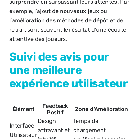
surprendre en surpassant leurs attentes. Par
exemple, l’ajout de nouveaux jeux ou
l’amélioration des méthodes de dépôt et de
retrait sont souvent le résultat d’une écoute
attentive des joueurs.
Suivi des avis pour
une meilleure
expérience utilisateur
Feedback
Élément
Zone d’Amélioration
Positif
Design
Temps de
Interface
attrayant et
chargement
Utilisateur